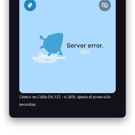
Centro en Cádiz (36.527, -6.289). Ajusta el zoom si lo
necesitas.