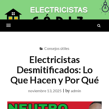
Skip
to
ELECTRICISTAS
content
B
CÁDIZ
Menu
Consejos útiles
Electricistas
Desmitificados: Lo
Que Hacen y Por Qué
noviembre 13, 2025
|
by
admin