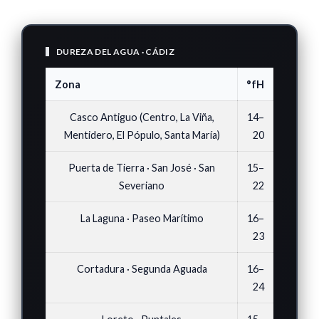
DUREZA DEL AGUA · CÁDIZ
Zona
°fH
Casco Antiguo (Centro, La Viña,
14–
Mentidero, El Pópulo, Santa María)
20
Puerta de Tierra · San José · San
15–
Severiano
22
La Laguna · Paseo Marítimo
16–
23
Cortadura · Segunda Aguada
16–
24