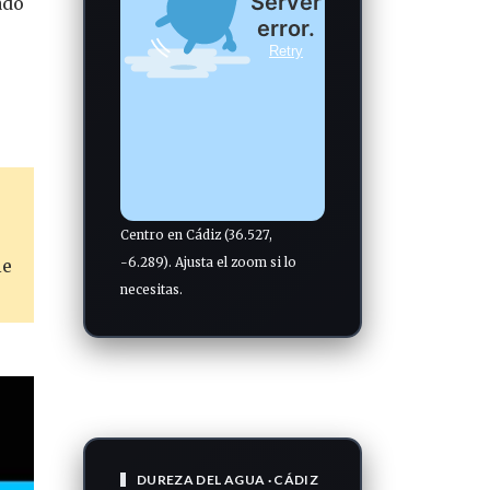
ado
Centro en Cádiz (36.527,
-6.289). Ajusta el zoom si lo
le
necesitas.
DUREZA DEL AGUA · CÁDIZ