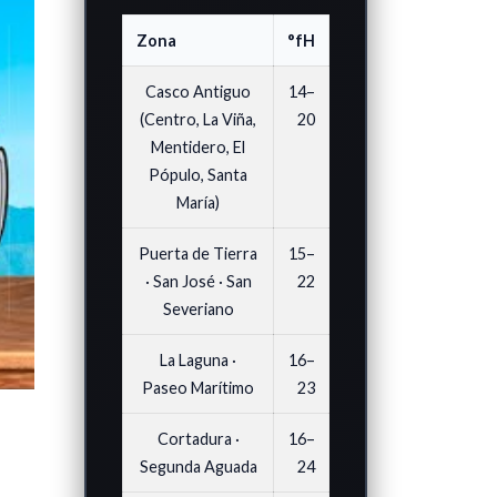
Zona
°fH
Casco Antiguo
14–
(Centro, La Viña,
20
Mentidero, El
Pópulo, Santa
María)
Puerta de Tierra
15–
· San José · San
22
Severiano
La Laguna ·
16–
Paseo Marítimo
23
Cortadura ·
16–
Segunda Aguada
24