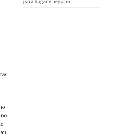
para hogar y negocio
tas
.
 no
rno.
to
ean