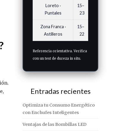
Loreto ·
15–
Puntales
23
Zona Franca ·
15–
Astilleros
22
?
Referencia orientativa. Verifica
con un test de dureza in situ.
ión.
Entradas recientes
e,
Optimiza tu Consumo Energético
con Enchufes Inteligentes
Ventajas de las Bombillas LED