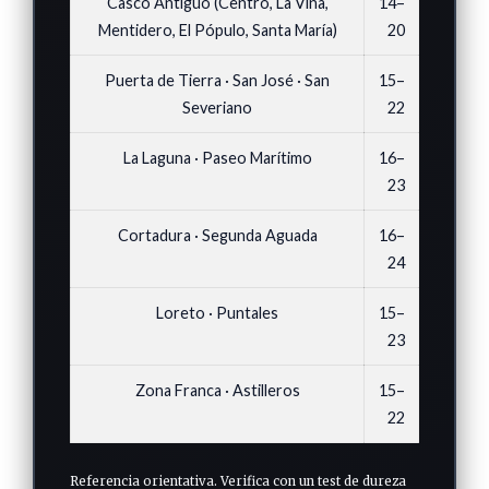
Casco Antiguo (Centro, La Viña,
14–
Mentidero, El Pópulo, Santa María)
20
Puerta de Tierra · San José · San
15–
Severiano
22
La Laguna · Paseo Marítimo
16–
23
Cortadura · Segunda Aguada
16–
24
Loreto · Puntales
15–
23
Zona Franca · Astilleros
15–
22
Referencia orientativa. Verifica con un test de dureza