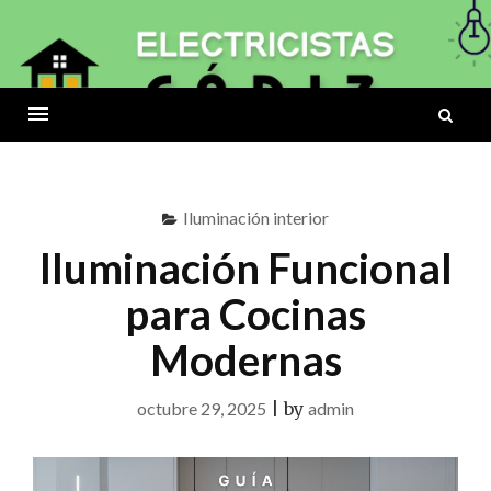
Skip
to
ELECTRICISTAS
content
B
CÁDIZ
Menu
Iluminación interior
Iluminación Funcional
para Cocinas
Modernas
octubre 29, 2025
|
by
admin