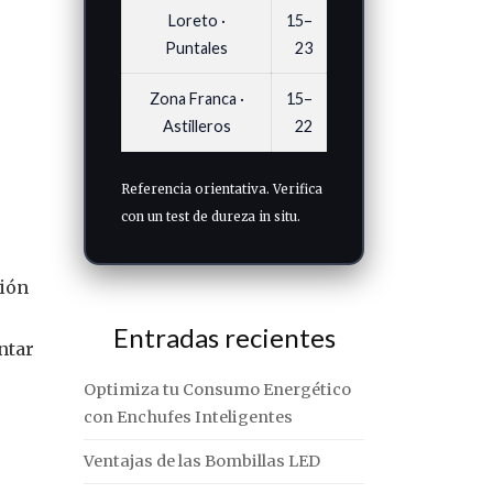
Loreto ·
15–
Puntales
23
Zona Franca ·
15–
Astilleros
22
Referencia orientativa. Verifica
con un test de dureza in situ.
ción
Entradas recientes
ntar
Optimiza tu Consumo Energético
con Enchufes Inteligentes
Ventajas de las Bombillas LED