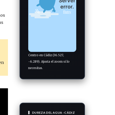
mos
us
Centro en Cádiz (36.527,
-6.289). Ajusta el zoom si lo
en
necesitas.
DUREZA DEL AGUA · CÁDIZ