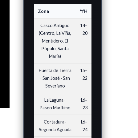
Zona
°fH
Casco Antiguo
14–
(Centro, La Viña,
20
Mentidero, El
Pópulo, Santa
María)
Puerta de Tierra
15–
· San José · San
22
Severiano
La Laguna ·
16–
Paseo Marítimo
23
Cortadura ·
16–
Segunda Aguada
24