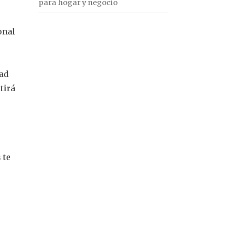
para hogar y negocio
onal
dad
tirá
 te