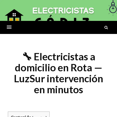
Skip
to
ELECTRICISTAS
content
B
CÁDIZ
Menu
🔧 Electricistas a
domicilio en Rota —
LuzSur intervención
en minutos