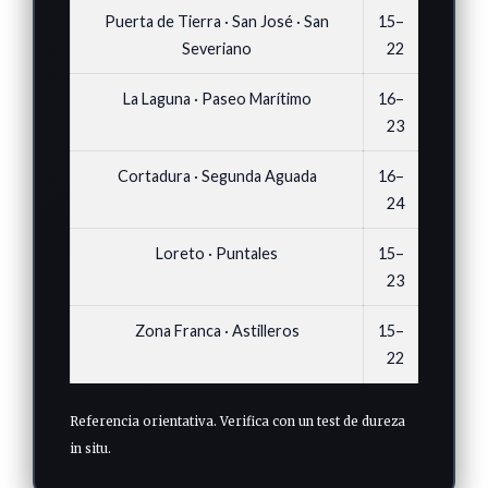
Puerta de Tierra · San José · San
15–
Severiano
22
La Laguna · Paseo Marítimo
16–
23
Cortadura · Segunda Aguada
16–
24
Loreto · Puntales
15–
23
Zona Franca · Astilleros
15–
22
Referencia orientativa. Verifica con un test de dureza
in situ.