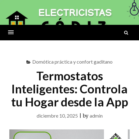
Skip
to
ELECTRICISTAS
content
B
CÁDIZ
Menu
Domótica práctica y confort gaditano
Termostatos
Inteligentes: Controla
tu Hogar desde la App
diciembre 10, 2025
|
by
admin