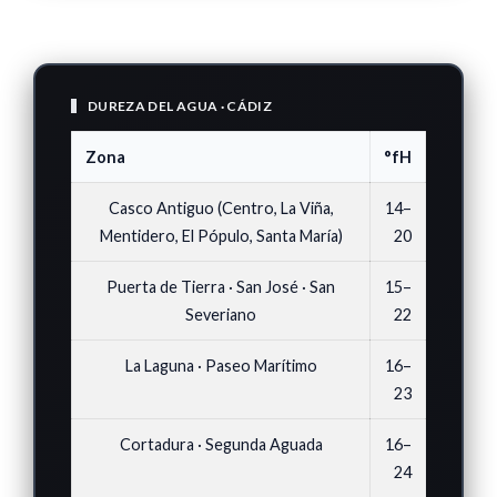
DUREZA DEL AGUA · CÁDIZ
Zona
°fH
Casco Antiguo (Centro, La Viña,
14–
Mentidero, El Pópulo, Santa María)
20
Puerta de Tierra · San José · San
15–
Severiano
22
La Laguna · Paseo Marítimo
16–
23
Cortadura · Segunda Aguada
16–
24