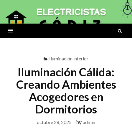
Skip
to
ELECTRICISTAS
content
B
CÁDIZ
Menu
Iluminación interior
Iluminación Cálida:
Creando Ambientes
Acogedores en
Dormitorios
octubre 28, 2025
|
by
admin