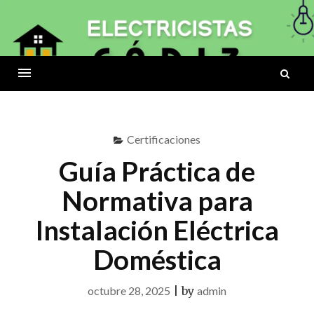
Skip
to
ELECTRICISTAS
content
B
CÁDIZ
Menu
Certificaciones
Guía Práctica de
Normativa para
Instalación Eléctrica
Doméstica
octubre 28, 2025
|
by
admin