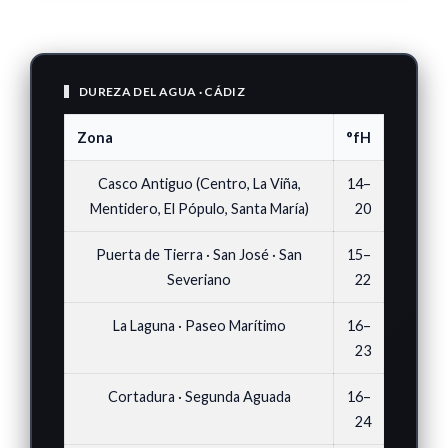
DUREZA DEL AGUA · CÁDIZ
Zona
°fH
Casco Antiguo (Centro, La Viña,
14–
Mentidero, El Pópulo, Santa María)
20
Puerta de Tierra · San José · San
15–
Severiano
22
La Laguna · Paseo Marítimo
16–
23
Cortadura · Segunda Aguada
16–
24